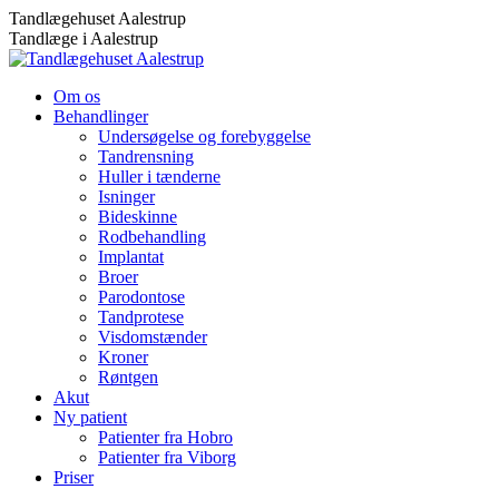
Skip
Tandlægehuset Aalestrup
to
Tandlæge i Aalestrup
content
Om os
Behandlinger
Undersøgelse og forebyggelse
Tandrensning
Huller i tænderne
Isninger
Bideskinne
Rodbehandling
Implantat
Broer
Parodontose
Tandprotese
Visdomstænder
Kroner
Røntgen
Akut
Ny patient
Patienter fra Hobro
Patienter fra Viborg
Priser