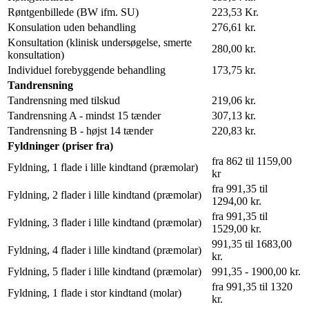
Røntgenbillede (BW ifm. SU)
223,53 Kr.
Konsulation uden behandling
276,61 kr.
Konsultation (klinisk undersøgelse, smerte
280,00 kr.
konsultation)
Individuel forebyggende behandling
173,75 kr.
Tandrensning
Tandrensning med tilskud
219,06 kr.
Tandrensning A - mindst 15 tænder
307,13 kr.
Tandrensning B - højst 14 tænder
220,83 kr.
Fyldninger (priser fra)
fra 862 til 1159,00
Fyldning, 1 flade i lille kindtand (præmolar)
kr
fra 991,35 til
Fyldning, 2 flader i lille kindtand (præmolar)
1294,00 kr.
fra 991,35 til
Fyldning, 3 flader i lille kindtand (præmolar)
1529,00 kr.
991,35 til 1683,00
Fyldning, 4 flader i lille kindtand (præmolar)
kr.
Fyldning, 5 flader i lille kindtand (præmolar)
991,35 - 1900,00 kr.
fra 991,35 til 1320
Fyldning, 1 flade i stor kindtand (molar)
kr.