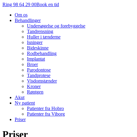
Ring 98 64 29 00
Book en tid
Om os
Behandlinger
Undersøgelse og forebyggelse
Tandrensning
Huller i tænderne
Isninger
Bideskinne
Rodbehandling
Implantat
Broer
Parodontose
Tandprotese
Visdomstænder
Kroner
Røntgen
Akut
Ny patient
Patienter fra Hobro
Patienter fra Viborg
Priser
Priser