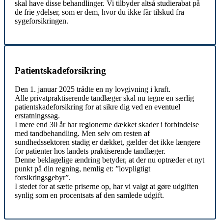
skal have disse behandlinger. Vi tilbyder altså studierabat på
de frie ydelser, som er dem, hvor du ikke får tilskud fra
sygeforsikringen.
Patientskadeforsikring
Den 1. januar 2025 trådte en ny lovgivning i kraft.
Alle privatpraktiserende tandlæger skal nu tegne en særlig
patientskadeforsikring for at sikre dig ved en eventuel
erstatningssag.
I mere end 30 år har regionerne dækket skader i forbindelse
med tandbehandling. Men selv om resten af
sundhedssektoren stadig er dækket, gælder det ikke længere
for patienter hos landets praktiserende tandlæger.
Denne beklagelige ændring betyder, at der nu optræder et nyt
punkt på din regning, nemlig et: ”lovpligtigt
forsikringsgebyr”.
I stedet for at sætte priserne op, har vi valgt at gøre udgiften
synlig som en procentsats af den samlede udgift.