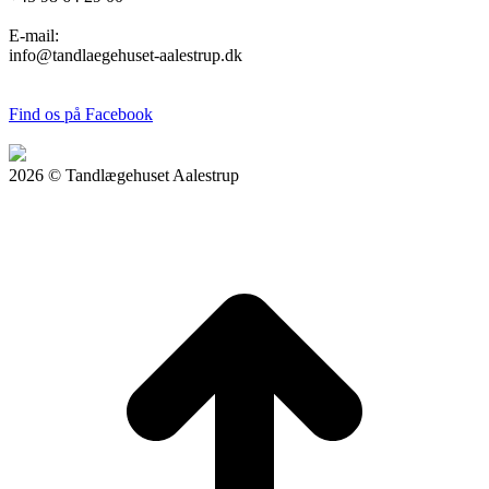
E-mail:
info@tandlaegehuset-aalestrup.dk
Find os på Facebook
2026 © Tandlægehuset Aalestrup
t
T