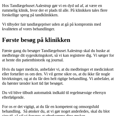
Hos Tandlægehuset Aalestrup gør vi en dyd ud af, at være en
rummelig klinik, hvor der er plads til alle. På klinikken tales flere
forskellige sprog på tandklinikken.
Vi tilbyder fair tandlægepriser uden at gå på kompromis med
kvaliteten af vores behandlinger.
Første besøg på klinikken
Første gang du besøger Tandlægehuset Aalestrup skal du huske at
medbringe dit sygesikringskort, så vi kan registrere dig. Vi sørger for
at hente din patienthistorik og journal.
Hvis du tager medicin, anbefaler vi, at du medbringer et medicinkort
eller fortæller os om den. Vi vil gerne sikre os, at du ikke får nogle
bivirkninger, og at du får den helt rigtige behandling. Vi anbefaler, at
du børster tænder kort tid før besøget.
Du vil blive tilbudt automatisk indkald til regelmæssige eftersyn
efterfølgende.
For os er det vigtigt, at du får en kompetent og omsorgsfuld
behandling. Så ønsker du, at vi gør noget anderledes, skal du blot
sige til, så vil vi forsøge at efterkomme dine ønsker.