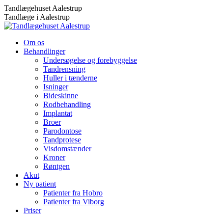
Skip
Tandlægehuset Aalestrup
to
Tandlæge i Aalestrup
content
Om os
Behandlinger
Undersøgelse og forebyggelse
Tandrensning
Huller i tænderne
Isninger
Bideskinne
Rodbehandling
Implantat
Broer
Parodontose
Tandprotese
Visdomstænder
Kroner
Røntgen
Akut
Ny patient
Patienter fra Hobro
Patienter fra Viborg
Priser