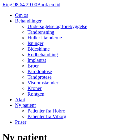
Ring 98 64 29 00
Book en tid
Om os
Behandlinger
Undersøgelse og forebyggelse
Tandrensning
Huller i tænderne
Isninger
Bideskinne
Rodbehandling
Implantat
Broer
Parodontose
Tandprotese
Visdomstænder
Kroner
Røntgen
Akut
Ny patient
Patienter fra Hobro
Patienter fra Viborg
Priser
Ny patient